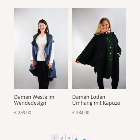
bis
€ 367,00
Damen Weste im
Damen Loden
Wendedesign
Umhang mit Kapuze
€
259,00
€
384,00
1
2
3
4
→