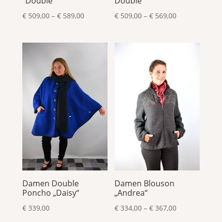
“Double”
Double
Preisspanne:
Preisspanne:
€
509,00
–
€
589,00
€
509,00
–
€
569,00
€ 509,00
€ 509,00
bis
bis
€ 589,00
€ 569,00
Damen Double
Damen Blouson
Poncho „Daisy“
„Andrea“
Preisspanne:
€
339,00
€
334,00
–
€
367,00
€ 334,00