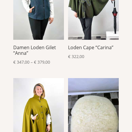
Damen Loden Gilet
Loden Cape “Carina”
“Anna”
€
322,00
Preisspanne:
€
347,00
–
€
379,00
€ 347,00
bis
€ 379,00