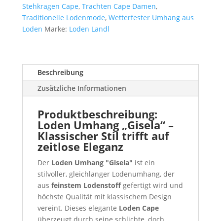
Stehkragen Cape
,
Trachten Cape Damen
,
Traditionelle Lodenmode
,
Wetterfester Umhang aus
Loden
Marke:
Loden Landl
Beschreibung
Zusätzliche Informationen
Produktbeschreibung:
Loden Umhang „Gisela“ –
Klassischer Stil trifft auf
zeitlose Eleganz
Der
Loden Umhang "Gisela"
ist ein
stilvoller, gleichlanger Lodenumhang, der
aus
feinstem Lodenstoff
gefertigt wird und
höchste Qualität mit klassischem Design
vereint. Dieses elegante
Loden Cape
überzeugt durch seine schlichte, doch