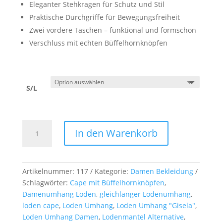
Eleganter Stehkragen für Schutz und Stil
Praktische Durchgriffe für Bewegungsfreiheit
Zwei vordere Taschen – funktional und formschön
Verschluss mit echten Büffelhornknöpfen
S/L
Loden
In den Warenkorb
Umhang
"Gisela"
Menge
Artikelnummer:
117
Kategorie:
Damen Bekleidung
Schlagwörter:
Cape mit Büffelhornknöpfen
,
Damenumhang Loden
,
gleichlanger Lodenumhang
,
loden cape
,
Loden Umhang
,
Loden Umhang "Gisela"
,
Loden Umhang Damen
,
Lodenmantel Alternative
,