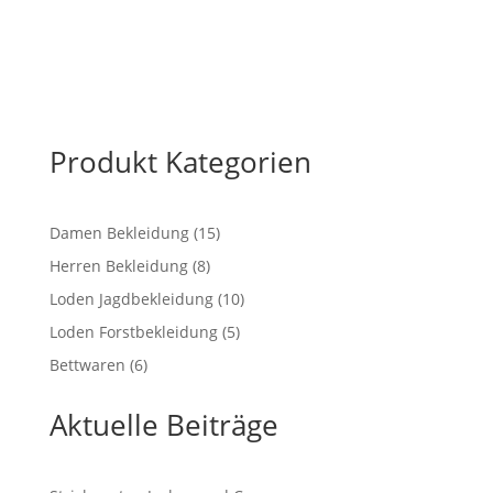
Produkt Kategorien
15
Damen Bekleidung
15
Produkte
8
Herren Bekleidung
8
Produkte
10
Loden Jagdbekleidung
10
Produkte
5
Loden Forstbekleidung
5
Produkte
6
Bettwaren
6
Produkte
Aktuelle Beiträge