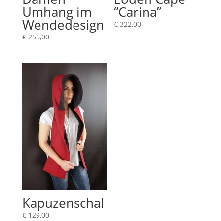
Umhang im
“Carina”
Wendedesign
€
322,00
€
256,00
Kapuzenschal
€
129,00