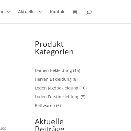
on
Aktuelles
Kontakt
Produkt
Kategorien
15
Damen Bekleidung
15
nne:
Produkte
8
Herren Bekleidung
8
Produkte
10
Loden Jagdbekleidung
10
Produkte
5
Loden Forstbekleidung
5
Produkte
6
Bettwaren
6
Produkte
Aktuelle
Beiträge
uss