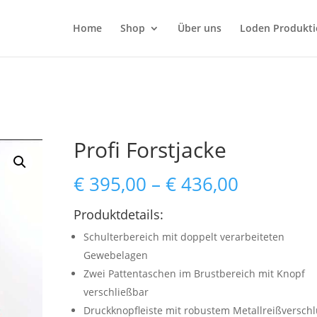
Home
Shop
Über uns
Loden Produkti
Profi Forstjacke
Preisspa
€
395,00
–
€
436,00
€ 395,00
bis
Produktdetails:
€ 436,00
Schulterbereich mit doppelt verarbeiteten
Gewebelagen
Zwei Pattentaschen im Brustbereich mit Knopf
verschließbar
Druckknopfleiste mit robustem Metallreißverschl