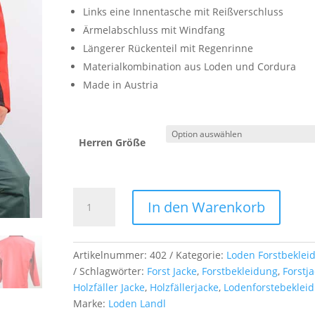
Links eine Innentasche mit Reißverschluss
Ärmelabschluss mit Windfang
Längerer Rückenteil mit Regenrinne
Materialkombination aus Loden und Cordura
Made in Austria
Herren Größe
Profi
In den Warenkorb
Forstjacke
Menge
Artikelnummer:
402
Kategorie:
Loden Forstbeklei
Schlagwörter:
Forst Jacke
,
Forstbekleidung
,
Forstj
Holzfäller Jacke
,
Holzfällerjacke
,
Lodenforstebeklei
Marke:
Loden Landl