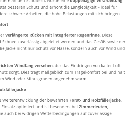
ondere an den Schultern, wurde eine
doppellagige Verarbeitung
etet besseren Schutz und erhöht die Langlebigkeit – ideal für
dere schwere Arbeiten, die hohe Belastungen mit sich bringen.
fort
der
verlängerte Rücken mit integrierter Regenrinne
. Diese
d Schnee zuverlässig abgeleitet werden und das Gesäß sowie der
 die Jacke nicht nur Schutz vor Nässe, sondern auch vor Wind und
rickten Windfang versehen
, der das Eindringen von kalter Luft
utz sorgt. Dies trägt maßgeblich zum Tragekomfort bei und hält
kem Wind oder Minusgraden angenehm warm.
lzfällerjacke
nte Weiterentwicklung der bewährten
Forst- und Holzfällerjacke
.
n Einsatz optimiert und ist besonders bei
Zimmerleuten,
die auch bei widrigen Wetterbedingungen auf zuverlässige