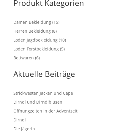
Produkt Kategorien
15
Damen Bekleidung
15
Produkte
8
Herren Bekleidung
8
Produkte
10
Loden Jagdbekleidung
10
Produkte
5
Loden Forstbekleidung
5
Produkte
6
Bettwaren
6
Produkte
Aktuelle Beiträge
Strickwesten Jacken und Cape
Dirndl und Dirndlblusen
Öffnungzeiten in der Adventzeit
Dirndl
Die Jägerin