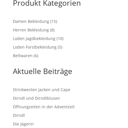
Produkt Kategorien
15
Damen Bekleidung
15
Produkte
8
Herren Bekleidung
8
Produkte
10
Loden Jagdbekleidung
10
Produkte
5
Loden Forstbekleidung
5
Produkte
6
Bettwaren
6
Produkte
Aktuelle Beiträge
Strickwesten Jacken und Cape
Dirndl und Dirndlblusen
Öffnungzeiten in der Adventzeit
Dirndl
Die Jägerin