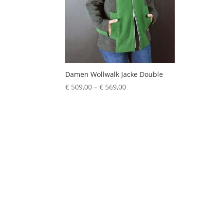
Damen Wollwalk Jacke Double
Preisspanne:
€
509,00
–
€
569,00
€ 509,00
bis
€ 569,00