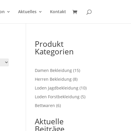
on
Aktuelles
Kontakt
Produkt
Kategorien
15
Damen Bekleidung
15
Produkte
8
Herren Bekleidung
8
Produkte
10
Loden Jagdbekleidung
10
Produkte
5
Loden Forstbekleidung
5
Produkte
6
Bettwaren
6
Produkte
Aktuelle
Beiträge