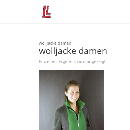
wolljacke damen
wolljacke damen
Einzelnes Ergebnis wird angezeigt