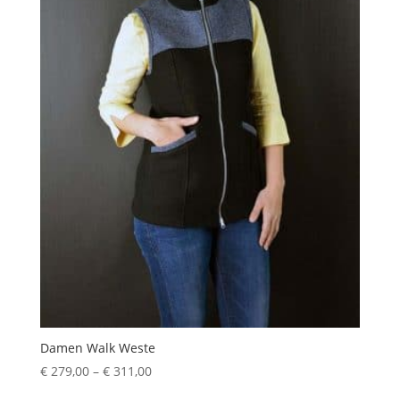
Damen Walk Weste
Preisspanne:
€
279,00
–
€
311,00
€ 279,00