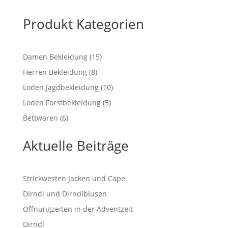
bis
€ 311,00
Produkt Kategorien
15
Damen Bekleidung
15
Produkte
8
Herren Bekleidung
8
Produkte
10
Loden Jagdbekleidung
10
Produkte
5
Loden Forstbekleidung
5
Produkte
6
Bettwaren
6
Produkte
Aktuelle Beiträge
Strickwesten Jacken und Cape
Dirndl und Dirndlblusen
Öffnungzeiten in der Adventzeit
Dirndl