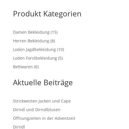
bis
€ 238,00
Produkt Kategorien
15
Damen Bekleidung
15
Produkte
8
Herren Bekleidung
8
Produkte
10
Loden Jagdbekleidung
10
Produkte
5
Loden Forstbekleidung
5
Produkte
6
Bettwaren
6
Produkte
Aktuelle Beiträge
Strickwesten Jacken und Cape
Dirndl und Dirndlblusen
Öffnungzeiten in der Adventzeit
Dirndl