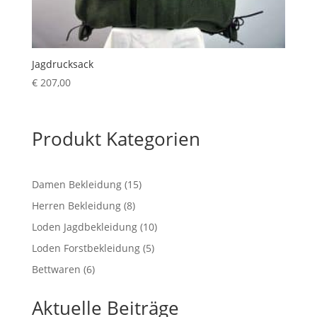
Jagdrucksack
€
207,00
Produkt Kategorien
15
Damen Bekleidung
15
Produkte
8
Herren Bekleidung
8
Produkte
10
Loden Jagdbekleidung
10
Produkte
5
Loden Forstbekleidung
5
Produkte
6
Bettwaren
6
Produkte
Aktuelle Beiträge