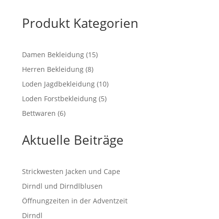
Produkt Kategorien
15
Damen Bekleidung
15
Produkte
8
Herren Bekleidung
8
Produkte
10
Loden Jagdbekleidung
10
Produkte
5
Loden Forstbekleidung
5
Produkte
6
Bettwaren
6
Produkte
Aktuelle Beiträge
Strickwesten Jacken und Cape
Dirndl und Dirndlblusen
Öffnungzeiten in der Adventzeit
Dirndl