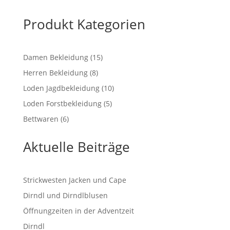
bis
€ 325,00
Produkt Kategorien
15
Damen Bekleidung
15
Produkte
8
Herren Bekleidung
8
Produkte
10
Loden Jagdbekleidung
10
Produkte
5
Loden Forstbekleidung
5
Produkte
6
Bettwaren
6
Produkte
Aktuelle Beiträge
Strickwesten Jacken und Cape
Dirndl und Dirndlblusen
Öffnungzeiten in der Adventzeit
Dirndl