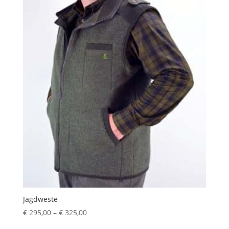
Jagdweste
Preisspanne:
€
295,00
–
€
325,00
€ 295,00