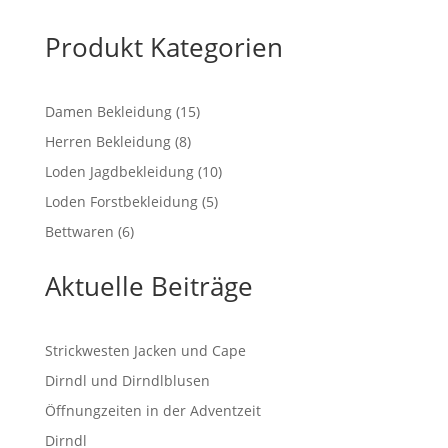
bis
€ 369,00
Produkt Kategorien
15
Damen Bekleidung
15
Produkte
8
Herren Bekleidung
8
Produkte
10
Loden Jagdbekleidung
10
Produkte
5
Loden Forstbekleidung
5
Produkte
6
Bettwaren
6
Produkte
Aktuelle Beiträge
Strickwesten Jacken und Cape
Dirndl und Dirndlblusen
Öffnungzeiten in der Adventzeit
Dirndl