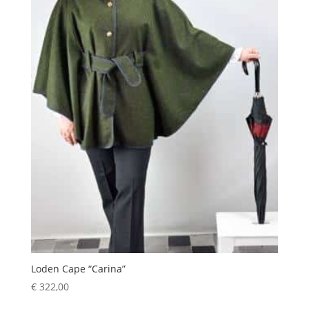
Loden Cape “Carina”
€
322,00