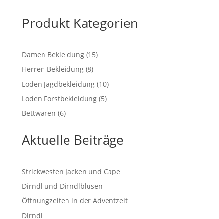
Produkt Kategorien
15
Damen Bekleidung
15
Produkte
8
Herren Bekleidung
8
Produkte
10
Loden Jagdbekleidung
10
Produkte
5
Loden Forstbekleidung
5
Produkte
6
Bettwaren
6
Produkte
Aktuelle Beiträge
Strickwesten Jacken und Cape
Dirndl und Dirndlblusen
Öffnungzeiten in der Adventzeit
Dirndl