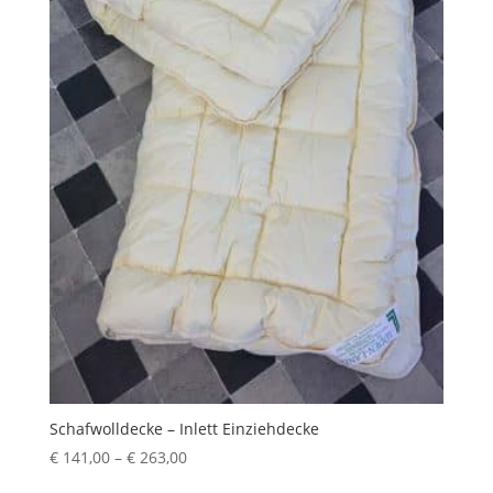
Schafwolldecke – Inlett Einziehdecke
Preisspanne:
€
141,00
–
€
263,00
€ 141,00