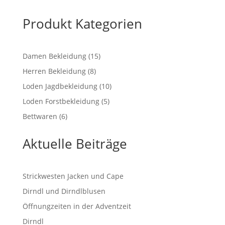
bis
€ 263,00
Produkt Kategorien
15
Damen Bekleidung
15
Produkte
8
Herren Bekleidung
8
Produkte
10
Loden Jagdbekleidung
10
Produkte
5
Loden Forstbekleidung
5
Produkte
6
Bettwaren
6
Produkte
Aktuelle Beiträge
Strickwesten Jacken und Cape
Dirndl und Dirndlblusen
Öffnungzeiten in der Adventzeit
Dirndl